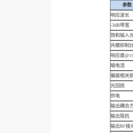
参数
响应波长
-3dB
带宽
饱和输入
共模抑制
响应度
@
1
暗电流
偏振相关
光回损
供电
输出耦合
输出阻抗
输出
R
接
F