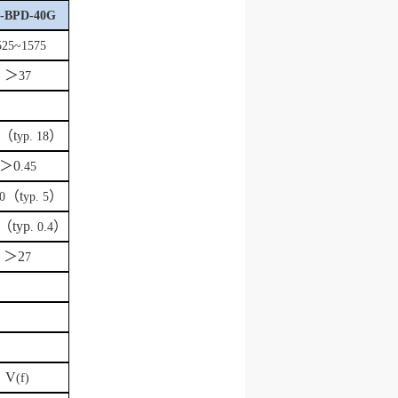
-BPD-40G
525~1575
＞
37
（
t
）
yp. 18
＞
0
.45
（
t
）
0
yp. 5
（
typ
）
. 0.4
＞
2
7
V
(f)