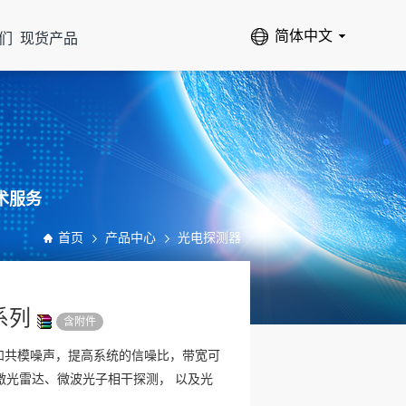
们
现货产品
术服务
首页
产品中心
光电探测器
系列
含附件
声和共模噪声，提高系统的信噪比，带宽可
激光雷达、微波光子相干探测， 以及光