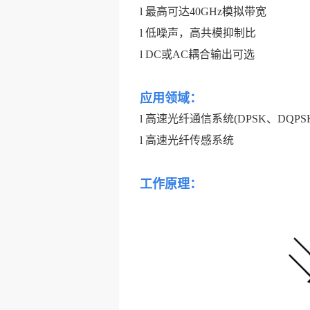
l
最高可达40GHz模拟带宽
l
低噪声，高共模抑制比
l
DC或AC耦合输出可选
应用领域：
l
高速光纤通信系统(DPSK、DQPSK
l
高速光纤传感系统
工作原理：