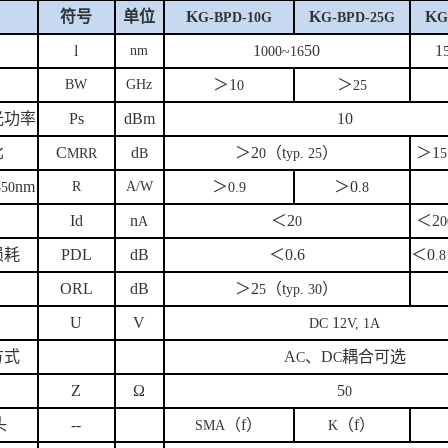
符号
单位
K
K
K
G-BPD-10G
G-BPD-25G
G
l
1
50
1
nm
000~
16
＞
1
＞
BW
GHz
0
25
光功率
Ps
dBm
10
比
C
d
＞
2
（
t
）
＞
1
MRR
B
0
yp. 25
5
nm
＞
＞
0
R
A/W
550
0.9
.8
Id
n
＜
2
＜
2
A
0
0
损耗
PDL
dB
＜
0.6
＜
0
.8
ORL
dB
＞
2
（
t
）
5
yp. 30
U
V
1
DC
2V, 1A
方式
A
、
D
耦合可选
C
C
Z
Ω
5
0
头
--
（
f
）
（
f
）
SMA
K