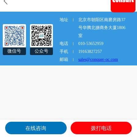
地址
北京市朝阳区南磨房路37
号华腾北搪商务大厦1806
室
电话
010-53652959
微信号
公众号
手机
19163827257
邮箱
sales@conquer-oc.com
在线咨询
拨打电话
关于
产品
新闻
联系