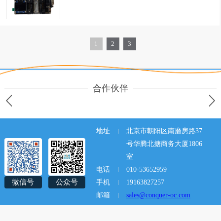
1
2
3
合作伙伴
地址
北京市朝阳区南磨房路37
号华腾北搪商务大厦1806
室
电话
010-53652959
微信号
公众号
手机
19163827257
邮箱
sales@conquer-oc.com