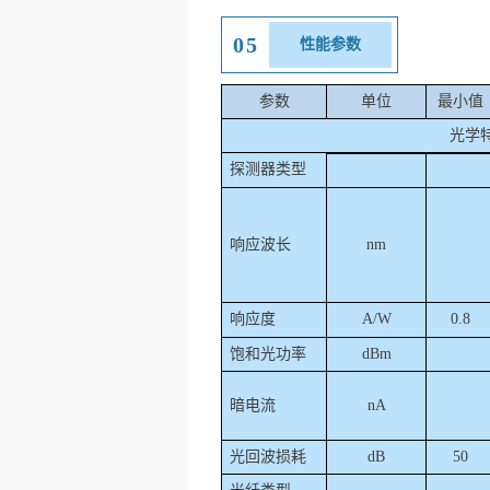
05
性能参数
参数
单位
最小值
光学
探测器类型
响应波长
nm
响应度
A/W
0.8
饱和光功率
dBm
暗电流
nA
光回波损耗
dB
50