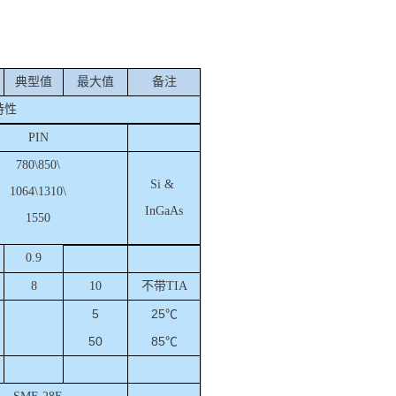
典型值
最大值
备注
特性
PIN
7
80\
8
50
\
Si
&
1064\1310
\
InGaAs
1550
0.9
8
10
不带
T
IA
5
25
℃
50
85
℃