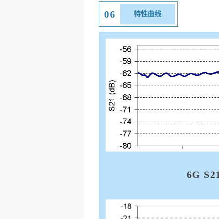
06
特性曲线
6G S2