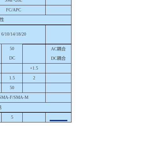
SMF-28E
F
C/APC
性
6
/10/14/18/20
50
AC
耦合
DC
DC
耦合
+1.5
1
.5
2
50
SMA-F/SMA-M
电
5