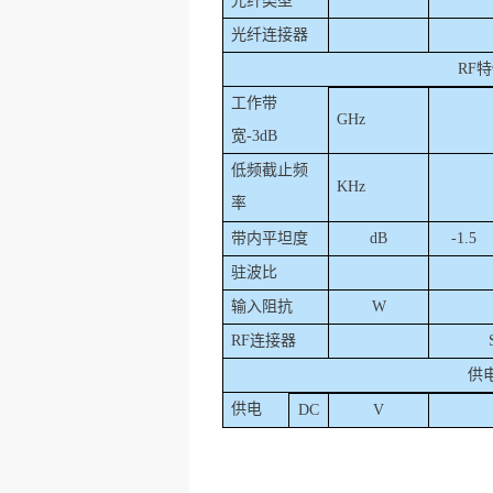
光纤类型
光纤连接器
RF
特
工作带
G
Hz
宽
-3dB
低频截止频
KHz
率
带内平坦度
dB
-1.5
驻波比
输入阻抗
W
RF
连接器
供
供电
DC
V