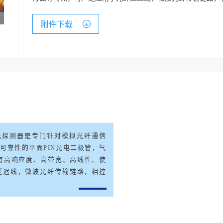
附件下载
光探测器
是专门针对模拟光纤通信
高可靠性的平面
PIN
光电二极管，气
有高响应度、高带宽、高线性、使
延迟线
，
微波光纤传输链路
，相控