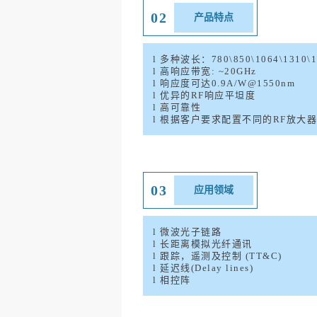
02
产品特点
l
多种波长：
7
80\
8
50
\
1064\1310\
l
高响应带宽
:
~20GH
z
l
响应度可达
0.9A/W
@1550
nm
l
优异的
RF
响应平坦度
l
高可靠性
l
根据客户要求配置不同的
RF
放大器
03
应用领域
l
微波光子链路
l
长距离模拟光纤通讯
l
跟踪，遥测及控制
(TT&C)
l
延迟线
(Delay lines)
l
相控阵