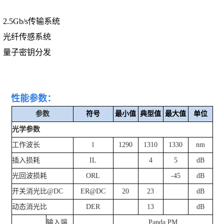
2.5Gb/s
传输系统
光纤传感系统
量子密钥分发
性能参数：
参数
符号
最小值
典型值
最大值
单位
光学参数
工作波长
l
1290
1310
1330
nm
插入损耗
IL
4
5
dB
光回波损耗
ORL
-45
dB
开关消光比
@DC
ER@DC
20
23
dB
动态消光比
DER
13
dB
输入端
Panda PM