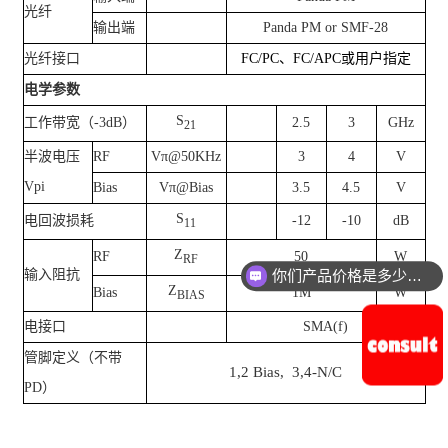
光纤
输出端
Panda PM or SMF-28
光纤接口
FC/PC
、
FC/APC
或用户指定
电学参数
S
工作带宽（
-3dB
）
2.5
3
GHz
21
半波电压
RF
Vπ@50KHz
3
4
V
Vpi
Bias
Vπ@Bias
3.5
4.5
V
S
电回波损耗
-12
-10
dB
11
Z
RF
50
W
RF
输入阻抗
你们产品价格是多少钱？
Z
Bias
1M
W
BIAS
电接口
SMA(f)
管脚定义（不带
1,2 Bias,
3,4-N/C
PD
）