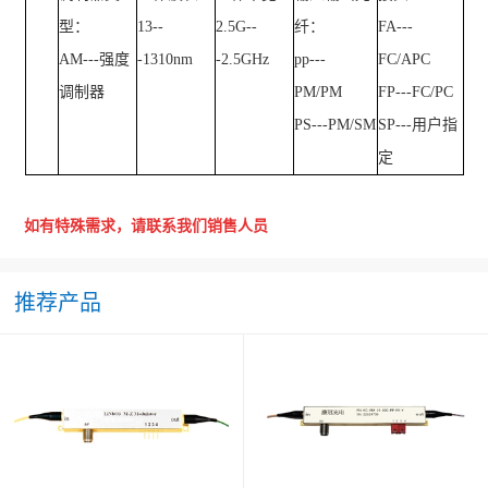
型：
13--
2.5G--
纤：
FA---
AM---
强度
-1310nm
-2.5GHz
pp---
FC/APC
调制器
PM/PM
FP---FC/PC
PS---PM/SM
SP---
用户指
定
如有特殊需求，请联系我们销售人员
推荐产品