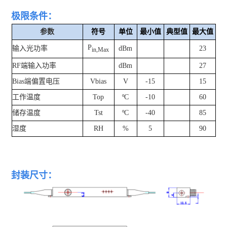
极限条件：
参数
符号
单位
最小值
典型值
最大值
P
输入光功率
dBm
23
in,Max
RF
端输入功率
dBm
27
Bias
端偏置电压
Vbias
V
-15
15
工作温度
Top
ºC
-10
60
储存温度
Tst
ºC
-40
85
湿度
RH
%
5
90
封装尺寸：