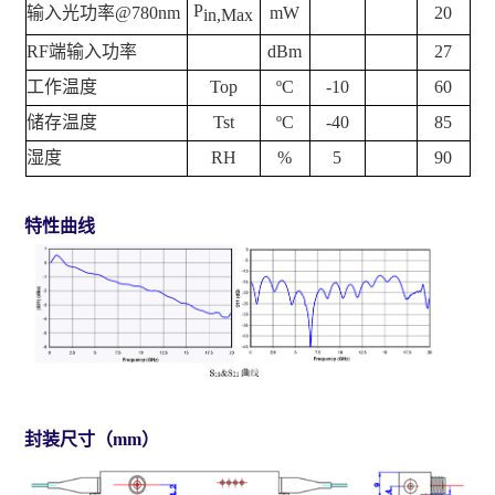
P
输入光功率
@780nm
mW
20
in,Max
RF
端输入功率
dBm
27
工作温度
Top
ºC
-10
60
储存温度
Tst
ºC
-40
85
湿度
RH
%
5
90
特性曲线
封装尺寸
（
mm
）