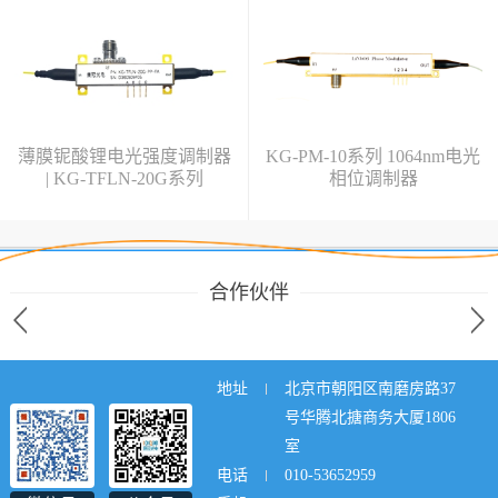
薄膜铌酸锂电光强度调制器
KG-PM-10系列 1064nm电光
| KG-TFLN-20G系列
相位调制器
合作伙伴
地址
北京市朝阳区南磨房路37
号华腾北搪商务大厦1806
室
电话
010-53652959