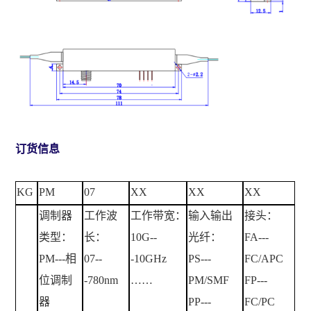
订货信息
KG
PM
07
XX
XX
XX
调制器
工作波
工作带宽：
输入输出
接头：
类型：
长：
10G--
光纤：
FA---
PM---
相
07--
-10GHz
PS---
FC/APC
位调制
-780nm
……
PM/SMF
FP---
器
PP---
FC/PC