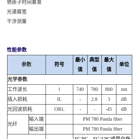
铯原子时间基准
光谱展宽
干涉测量
性能参数
最小
典型
最大
参数
符号
单位
值
值
值
光学参数
工作波长
l
740
780
800
nm
插入损耗
IL
-
2.8
3
dB
光回波损耗
ORL
-
-
-45
dB
输入端
PM 780 Panda fiber
光纤
输出端
PM 780 Panda fiber
FC/PC
、
FC/APC
或用户指