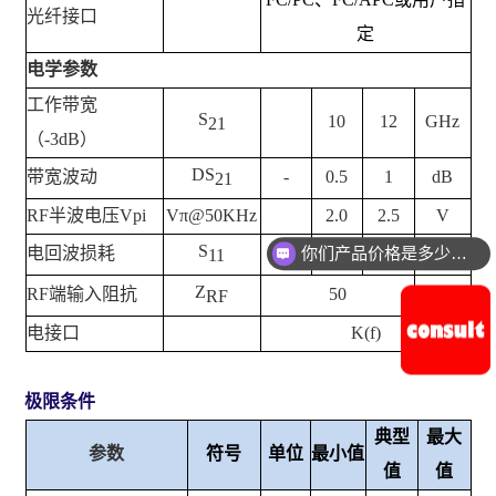
光纤接口
定
电学参数
工作带宽
S
10
12
GHz
21
（
-3dB
）
D
S
带宽波动
-
0.5
1
dB
21
RF
半波电压
Vpi
Vπ@50KHz
2.0
2.5
V
S
电回波损耗
-12
-10
dB
你们产品价格是多少钱？
11
Z
RF
端输入阻抗
50
W
RF
电接口
K(f)
极限条件
典型
最大
参数
符号
单位
最小值
值
值