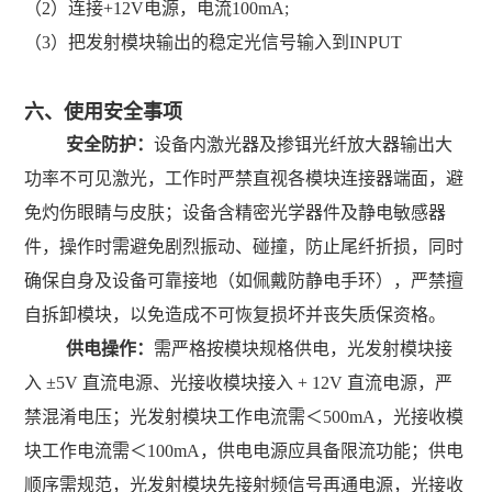
（2）
连接
+12V电源，电流100mA;
（3）
把发射模块输出的稳定光信号输入到
INPUT
六、
使用安全事项
安全防护：
设备内
激光器
及
掺铒光纤放大器
输出大
功率不可见激光，工作时严禁直视各模块连接器端面，避
免灼伤眼睛与皮肤；设备含精密光学器件及静电敏感器
件，操作时需避免剧烈振动、碰撞，防止尾纤折损，同时
确保自身及设备可靠接地（如佩戴防静电手环），严禁擅
自拆卸模块，以免造成不可恢复损坏并丧失质保资格。
供电操作：
需严格按模块规格供电，光发射模块接
入
±5V
直流电源、光接收模块接入
+ 12V
直流电源，严
禁混淆电压；光发射模块工作电流需＜
500mA
，光接收模
块工作电流需＜
100mA
，供电电源应具备限流功能；供电
顺序需规范，光发射模块先接射频信号再通电源，光接收