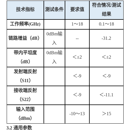
符合情况
/测试
技术指标
测试条件
要求值
结果
工作频率
(GHz)
1
～
18
0.1
～
18
0dBm输
链路增益（
dB）
--
-31.2
入
带内平坦度
0dBm输
＜
±2
＜
±2
（
dB）
入
发射端反射
＜
-
9
＜
-9
（
S
11
）
接收端反射
＜
-
9
＜
-
1
1.1
（
S
22
）
输入范围
-10
～
13
＞
1
5
（
dBm）
3.2
通用参数