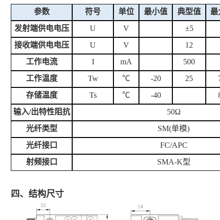
参数
符号
单位
最小值
典型值
最
发射端供电电压
U
V
±5
接收端供电电压
U
V
12
工作电流
I
mA
500
工作温度
Tw
℃
-20
25
存储温度
Ts
℃
-40
输
入
/
出
特性阻抗
50Ω
光纤类型
SM(单模)
光纤接口
FC/APC
射频接口
SMA-K型
四、
结构尺寸