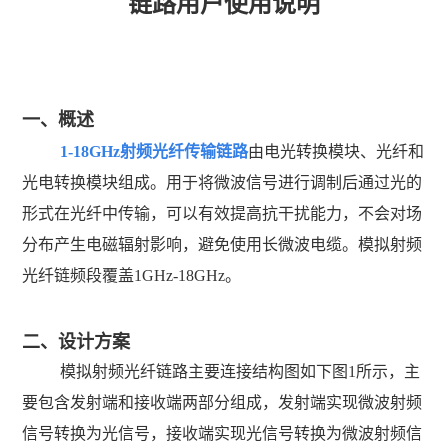
链路用户使用说明
一、
概述
1-18GHz
射频光纤传输链路
由
电光转换模块
、光纤和
光电转换模块
组成。用于将微波信号进行调制后通过光的
形式在光纤中传输，可以有效提高抗干扰能力，不会对场
分布产生电磁辐射影响，避免使用长微波电缆。
模拟射频
光纤链频段覆盖
1GHz-18GHz
。
二、设计方案
模拟射频光纤链路
主要连接结构图如下图
1
所示，主
要包含发射端和接收端两部分组成，发射端实现微波射频
信号转换为光信号，接收端实现光信号转换为微波射频信