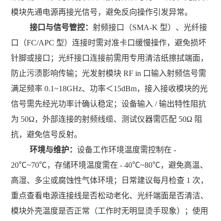
模块先通电源再接光信号，避免反向操作引发异常。
接口与信号管控：
射频接口（
SMA-K
型）、光纤接
口（
FC/APC
型）连接时需对准卡口缓慢操作，避免损坏
针脚或接口；光纤接口连接前需用专用清洁纸擦拭端面，
防止污渍影响传输；光发射模块
RF in
口输入射频信号需
满足频率
0.1~18GHz
、功率＜
15dBm
，接入接收模块的光
信号需先经光功率计确认稳定；设备输入
/
输出特性阻抗
为
50Ω
，外部连接的射频线缆、测试仪器需匹配
50Ω
阻
抗，避免信号反射。
环境与维护：
设备工作环境温度需控制在
-
20℃~70℃
，存储环境温度需在
- 40℃~80℃
，避免高温、
高湿、多尘或腐蚀性气体环境；日常建议每月检查
1
次，
重点查看电源连接线是否松动老化、光纤端面是否清洁、
模块外壳温度是否正常（工作时无明显烫手现象）；使用