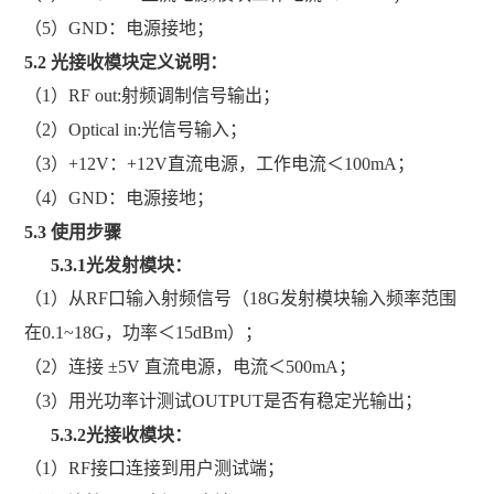
（5）GND：电源接地；
5.2
光接收模块
定义说明：
（1）RF out:射频调制信号输出；
（2）Optical in:光信号输入；
（3）
+12V：+12V直流电源，
工作电流＜
100mA；
（4）GND：电源接地；
5.3
使用步骤
5.3.1
光发射模块
：
（1）
从
RF口输入射频信号（18G发射模块输入频率范围
在0.1~18G，功率＜15dBm）；
（2）
连接
±5V 直流电源
，电流＜
500mA；
（3）
用光功率计测试
OUTPUT是否有稳定光输出；
5.3.2
光接收模块
：
（1）RF接口连接到用户测试端；